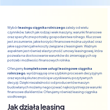
Wybór
leasingu ciągnika rolniczego
zależy od wielu
czynników, takich jak rodzaj i wiek maszyny, warunki finansowe
oraz specyficzne potrzeby gospodarstwa rolnego. Kluczowe
jest zrozumienie, jakie korzyści finansowe można uzyskać oraz
jakie są potencjalne koszty związane z leasingiem. Ważnym
aspektem jest również elastyczność umowy leasingowej, która
pozwala na dostosowanie warunków do zmieniających się
potrzeb i możliwości finansowych rolnika.
Oferujemy
kompleksowe usługi leasingowe ciągnika
rolniczego
, wyróżniają się one szybkim procesem decyzyjnym
oraz wysoką skutecznością w uzyskiwaniu pozytywnych
decyzji. Dzięki niezależności od producentów maszyn
budowlanych możemy negocjować najkorzystniejsze warunki
finansowe dla klientów. Oferujemy również
leasing ciągnika
siodłowego
.
Jak działa leasing