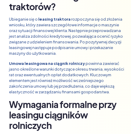
traktorów?
Ubieganie się o
leasing traktora
rozpoczyna się od złożenia
wniosku, który zawiera szczegółowe informacje o maszynie
oraz sytuacji finansowej klienta. Następnie przeprowadzana
jest analiza zdolności kredytowej, pozwalająca ocenić ryzyko
związane z udzieleniem finansowania. Po pozytywnej decyzji
leasingowej następuje podpisanie umowy i przekazanie
maszyny do użytkowania.
Umowa leasingowa na ciągnik rolniczy
powinna zawierać
jasno określone warunki dotyczące okresu trwania, wysokości
rat oraz ewentualnych opłat dodatkowych. Kluczowym
elementem jest również możliwość wcześniejszego
zakończenia umowy lub jej przedłużenia, co daje większą
elastyczność w zarządzaniu finansami gospodarstwa.
Wymagania formalne przy
leasingu ciągników
rolniczych