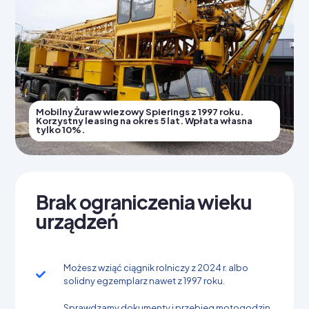
Mobilny Żuraw wiezowy Spierings z 1997 roku.
Korzystny leasing na okres 5 lat. Wpłata własna
tylko 10%.
Brak ograniczenia wieku
urządzeń
Możesz wziąć ciągnik rolniczy z 2024 r. albo
solidny egzemplarz nawet z 1997 roku.
Sprawdzamy dokumenty i przebieg motogodzin.