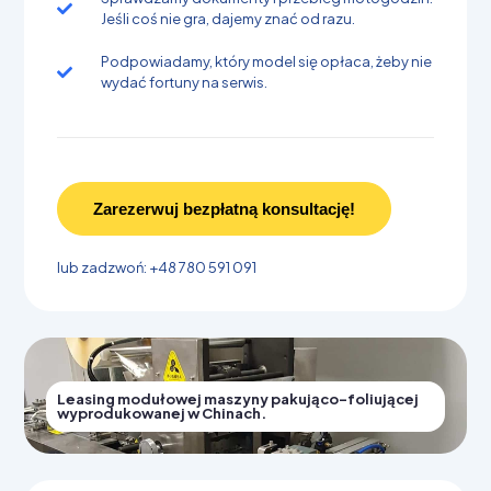
Jeśli coś nie gra, dajemy znać od razu.
Podpowiadamy, który model się opłaca, żeby nie
wydać fortuny na serwis.
Zarezerwuj bezpłatną konsultację!
lub zadzwoń: +48 780 591 091
Leasing modułowej maszyny pakująco-foliującej
wyprodukowanej w Chinach.