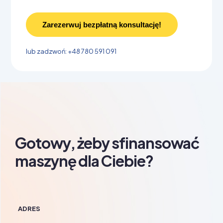
Zarezerwuj bezpłatną konsultację!
lub zadzwoń: +48 780 591 091
Gotowy, żeby sfinansować
maszynę dla Ciebie?​
ADRES