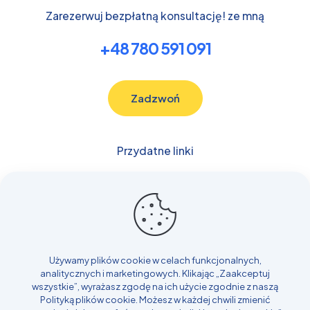
Zarezerwuj bezpłatną konsultację! ze mną
+48 780 591 091
Zadzwoń
Przydatne linki
Budowlane
Samochody
Transport
Rolnicze i Leśne
Inne
Używamy plików cookie w celach funkcjonalnych,
Blog
analitycznych i marketingowych. Klikając „Zaakceptuj
wszystkie”, wyrażasz zgodę na ich użycie zgodnie z naszą
Realizacje
Polityką plików cookie
. Możesz w każdej chwili zmienić
Kontakt