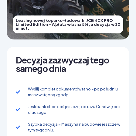
Leasing nowej koparko-ładowarki JCB 4CX PRO
Limited Edition - Wpłata własna 5%, a decyzja w 30
minut.
Decyzja zazwyczaj tego
samego dnia
Wyślij komplet dokumentów rano – po południu
masz wstępną zgodę.
Jeśli bank chce coś jeszcze, od razu Ci mówię co i
dlaczego.
Szybka decyzja = Maszyna na budowie jeszcze w
tym tygodniu.