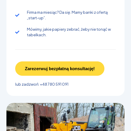
Firma ma miesiąc? Da się. Mamy banki z ofertą
„start-up”.
Mówimy, jakie papiery zebrać, żeby nie tonąć w
tabelkach.
Zarezerwuj bezpłatną konsultację!
lub zadzwoń: +48 780 591 091