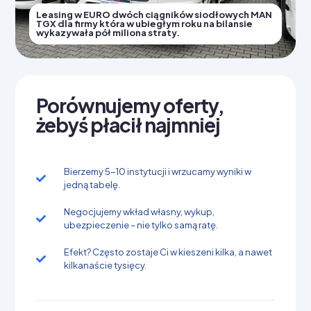
Leasing w EURO dwóch ciągników siodłowych MAN
TGX dla firmy która w ubiegłym roku na bilansie
wykazywała pół miliona straty.
Porównujemy oferty,
żebyś płacił najmniej
Bierzemy 5-10 instytucji i wrzucamy wyniki w
jedną tabelę.
Negocjujemy wkład własny, wykup,
ubezpieczenie – nie tylko samą ratę.
Efekt? Często zostaje Ci w kieszeni kilka, a nawet
kilkanaście tysięcy.