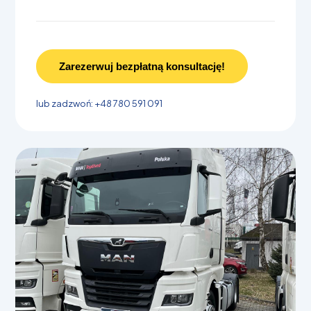
Zarezerwuj bezpłatną konsultację!
lub zadzwoń: +48 780 591 091