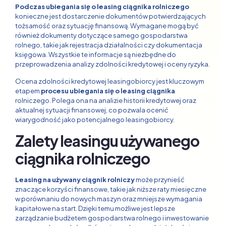
Podczas ubiegania się o leasing ciągnika rolniczego
konieczne jest dostarczenie dokumentów potwierdzających
tożsamość oraz sytuację finansową. Wymagane mogą być
również dokumenty dotyczące samego gospodarstwa
rolnego, takie jak rejestracja działalności czy dokumentacja
księgowa. Wszystkie te informacje są niezbędne do
przeprowadzenia analizy zdolności kredytowej i oceny ryzyka.
Ocena zdolności kredytowej leasingobiorcy jest kluczowym
etapem
procesu ubiegania się o leasing ciągnika
rolniczego. Polega ona na analizie historii kredytowej oraz
aktualnej sytuacji finansowej, co pozwala ocenić
wiarygodność jako potencjalnego leasingobiorcy.
Zalety leasingu używanego
ciągnika rolniczego
Leasing na używany ciągnik rolniczy
może przynieść
znaczące korzyści finansowe, takie jak niższe raty miesięczne
w porównaniu do nowych maszyn oraz mniejsze wymagania
kapitałowe na start. Dzięki temu możliwe jest lepsze
zarządzanie budżetem gospodarstwa rolnego i inwestowanie