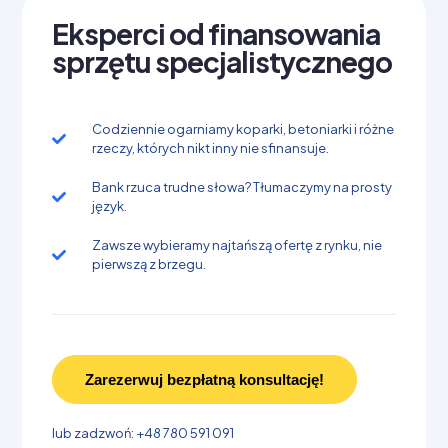
Eksperci od finansowania
sprzętu specjalistycznego
Codziennie ogarniamy koparki, betoniarki i różne
rzeczy, których nikt inny nie sfinansuje.
Bank rzuca trudne słowa? Tłumaczymy na prosty
język.
Zawsze wybieramy najtańszą ofertę z rynku, nie
pierwszą z brzegu.
Zarezerwuj bezpłatną konsultację!
lub zadzwoń: +48 780 591 091