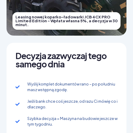
Leasing nowej koparko-ładowarki JCB 4CX PRO
Limited Edition - Wpłata własna 5%, a decyzja w 30
minut.
Decyzja zazwyczaj tego
samego dnia
Wyślij komplet dokumentów rano – po południu
masz wstępną zgodę.
Jeśli bank chce coś jeszcze, od razu Ci mówię co i
dlaczego.
Szybka decyzja = Maszyna na budowie jeszcze w
tym tygodniu.