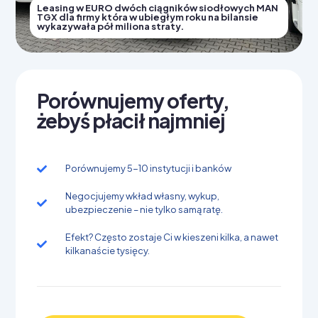
Leasing w EURO dwóch ciągników siodłowych MAN
TGX dla firmy która w ubiegłym roku na bilansie
wykazywała pół miliona straty.
Porównujemy oferty,
żebyś płacił najmniej
Porównujemy 5-10 instytucji i banków
Negocjujemy wkład własny, wykup,
ubezpieczenie – nie tylko samą ratę.
Efekt? Często zostaje Ci w kieszeni kilka, a nawet
kilkanaście tysięcy.