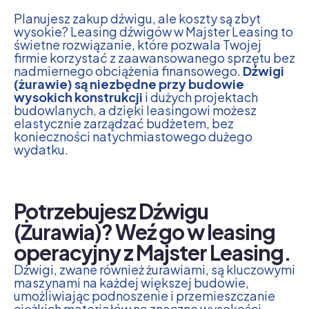
Planujesz zakup dźwigu, ale koszty są zbyt
wysokie? Leasing dźwigów w Majster Leasing to
świetne rozwiązanie, które pozwala Twojej
firmie korzystać z zaawansowanego sprzętu bez
nadmiernego obciążenia finansowego.
Dźwigi
(żurawie) są niezbędne przy budowie
wysokich konstrukcji
i dużych projektach
budowlanych, a dzięki leasingowi możesz
elastycznie zarządzać budżetem, bez
konieczności natychmiastowego dużego
wydatku.
Potrzebujesz Dźwigu
(Żurawia)? Weź go w leasing
operacyjny z Majster Leasing.
Dźwigi, zwane również żurawiami, są kluczowymi
maszynami na każdej większej budowie,
umożliwiając podnoszenie i przemieszczanie
ciężkich materiałów na znaczne wysokości.