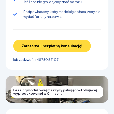
Jeśli coś nie gra, dajemy znać od razu.
Podpowiadamy, który model się opłaca, żeby nie
wydać fortuny na serwis.
Zarezerwuj bezpłatną konsultację!
lub zadzwoń: +48 780 591 091
Leasing modułowej maszyny pakująco-foliującej
wyprodukowanej w Chinach.