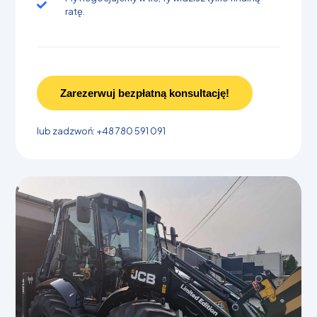
ratę.
Zarezerwuj bezpłatną konsultację!
lub zadzwoń: +48 780 591 091