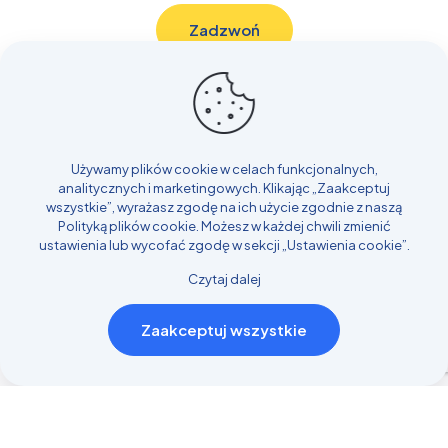
Zadzwoń
Przydatne linki
Budowlane
Używamy plików cookie w celach funkcjonalnych,
Samochody
analitycznych i marketingowych. Klikając „Zaakceptuj
Transport
wszystkie”, wyrażasz zgodę na ich użycie zgodnie z naszą
Rolnicze i Leśne
Polityką plików cookie
. Możesz w każdej chwili zmienić
ustawienia lub wycofać zgodę w sekcji „Ustawienia cookie”.
Inne
Blog
Czytaj dalej
Realizacje
Zaakceptuj wszystkie
Kontakt
© 2025 Strona stworzona przez
Design House
| Wszelkie
prawa zastrzeżone