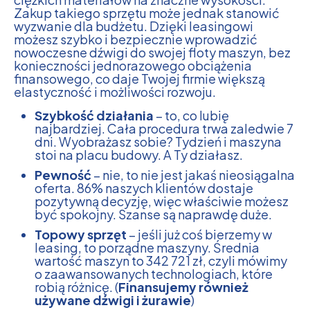
Zakup takiego sprzętu może jednak stanowić
wyzwanie dla budżetu. Dzięki leasingowi
możesz szybko i bezpiecznie wprowadzić
nowoczesne dźwigi do swojej floty maszyn, bez
konieczności jednorazowego obciążenia
finansowego, co daje Twojej firmie większą
elastyczność i możliwości rozwoju.
Szybkość działania
– to, co lubię
najbardziej. Cała procedura trwa zaledwie 7
dni. Wyobrażasz sobie? Tydzień i maszyna
stoi na placu budowy. A Ty działasz.
Pewność
– nie, to nie jest jakaś nieosiągalna
oferta. 86% naszych klientów dostaje
pozytywną decyzję, więc właściwie możesz
być spokojny. Szanse są naprawdę duże.
Topowy sprzęt
– jeśli już coś bierzemy w
leasing, to porządne maszyny. Średnia
wartość maszyn to 342 721 zł, czyli mówimy
o zaawansowanych technologiach, które
robią różnicę. (
Finansujemy również
używane dźwigi i żurawie
)