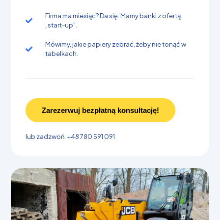
Firma ma miesiąc? Da się. Mamy banki z ofertą
„start-up”.
Mówimy, jakie papiery zebrać, żeby nie tonąć w
tabelkach.
Zarezerwuj bezpłatną konsultację!
lub zadzwoń: +48 780 591 091