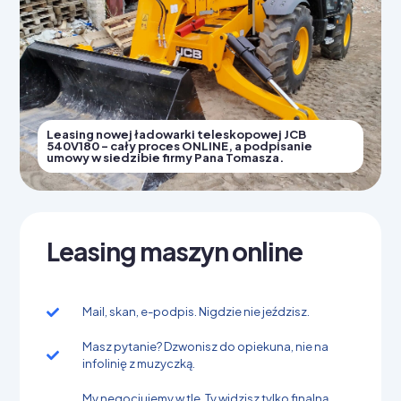
Leasing nowej ładowarki teleskopowej JCB
540V180 - cały proces ONLINE, a podpisanie
umowy w siedzibie firmy Pana Tomasza.
Leasing maszyn online
Mail, skan, e-podpis. Nigdzie nie jeździsz.
Masz pytanie? Dzwonisz do opiekuna, nie na
infolinię z muzyczką.
My negocjujemy w tle, Ty widzisz tylko finalną