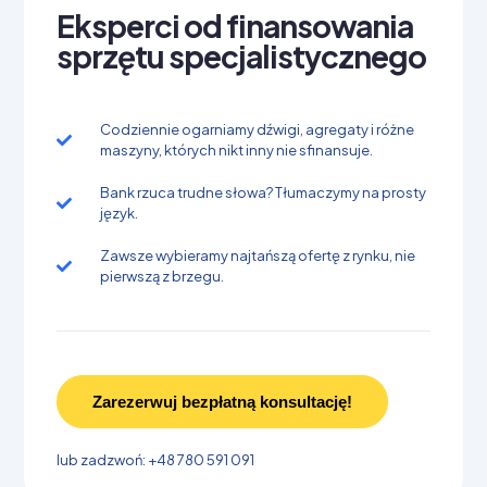
Eksperci od finansowania
sprzętu specjalistycznego
Codziennie ogarniamy dźwigi, agregaty i różne
maszyny, których nikt inny nie sfinansuje.
Bank rzuca trudne słowa? Tłumaczymy na prosty
język.
Zawsze wybieramy najtańszą ofertę z rynku, nie
pierwszą z brzegu.
Zarezerwuj bezpłatną konsultację!
lub zadzwoń: +48 780 591 091