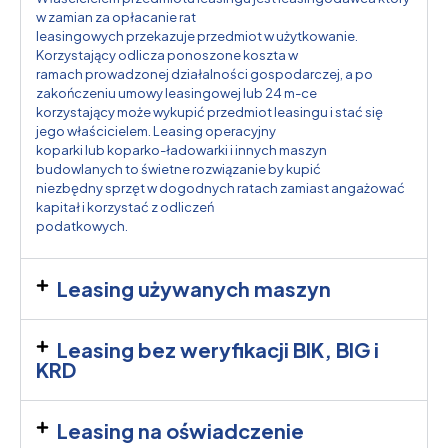
w zamian za opłacanie rat
leasingowych przekazuje przedmiot w użytkowanie.
Korzystający odlicza ponoszone koszta w
ramach prowadzonej działalności gospodarczej, a po
zakończeniu umowy leasingowej lub 24 m-ce
korzystający może wykupić przedmiot leasingu i stać się
jego właścicielem. Leasing operacyjny
koparki lub koparko-ładowarki i innych maszyn
budowlanych to świetne rozwiązanie by kupić
niezbędny sprzęt w dogodnych ratach zamiast angażować
kapitał i korzystać z odliczeń
podatkowych.
Leasing używanych maszyn
Leasing bez weryfikacji BIK, BIG i
KRD
Leasing na oświadczenie