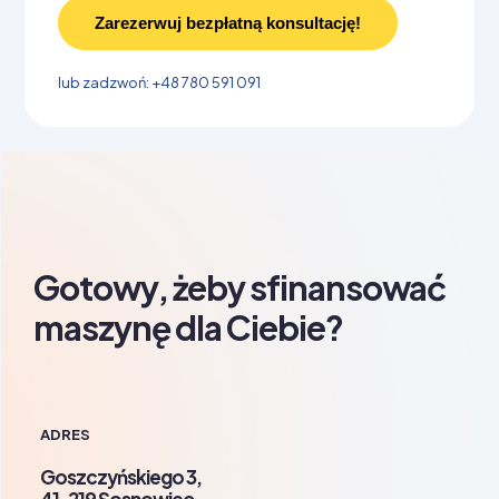
Zarezerwuj bezpłatną konsultację!
lub zadzwoń: +48 780 591 091
Gotowy, żeby sfinansować
maszynę dla Ciebie?​
ADRES
Goszczyńskiego 3,