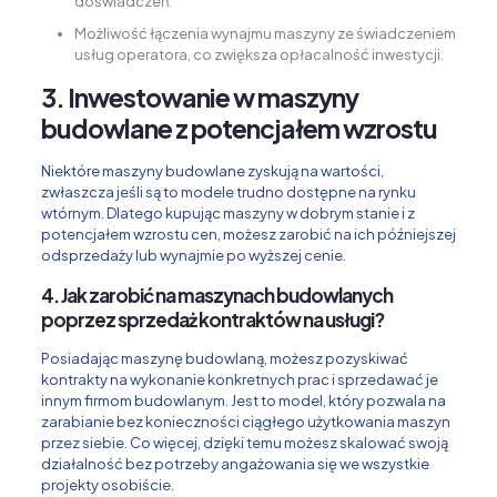
doświadczeń.
Możliwość łączenia wynajmu maszyny ze świadczeniem
usług operatora, co zwiększa opłacalność inwestycji.
3. Inwestowanie w maszyny
budowlane z potencjałem wzrostu
Niektóre maszyny budowlane zyskują na wartości,
zwłaszcza jeśli są to modele trudno dostępne na rynku
wtórnym. Dlatego kupując maszyny w dobrym stanie i z
potencjałem wzrostu cen, możesz zarobić na ich późniejszej
odsprzedaży lub wynajmie po wyższej cenie.
4. Jak zarobić na maszynach budowlanych
poprzez sprzedaż kontraktów na usługi?
Posiadając maszynę budowlaną, możesz pozyskiwać
kontrakty na wykonanie konkretnych prac i sprzedawać je
innym firmom budowlanym. Jest to model, który pozwala na
zarabianie bez konieczności ciągłego użytkowania maszyn
przez siebie. Co więcej, dzięki temu możesz skalować swoją
działalność bez potrzeby angażowania się we wszystkie
projekty osobiście.