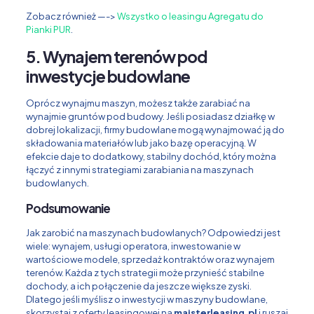
Zobacz również —->
Wszystko o leasingu Agregatu do
Pianki PUR
.
5. Wynajem terenów pod
inwestycje budowlane
Oprócz wynajmu maszyn, możesz także zarabiać na
wynajmie gruntów pod budowy. Jeśli posiadasz działkę w
dobrej lokalizacji, firmy budowlane mogą wynajmować ją do
składowania materiałów lub jako bazę operacyjną. W
efekcie daje to dodatkowy, stabilny dochód, który można
łączyć z innymi strategiami zarabiania na maszynach
budowlanych.
Podsumowanie
Jak zarobić na maszynach budowlanych? Odpowiedzi jest
wiele: wynajem, usługi operatora, inwestowanie w
wartościowe modele, sprzedaż kontraktów oraz wynajem
terenów. Każda z tych strategii może przynieść stabilne
dochody, a ich połączenie da jeszcze większe zyski.
Dlatego jeśli myślisz o inwestycji w maszyny budowlane,
skorzystaj z oferty leasingowej na
majsterleasing.pl
i ruszaj