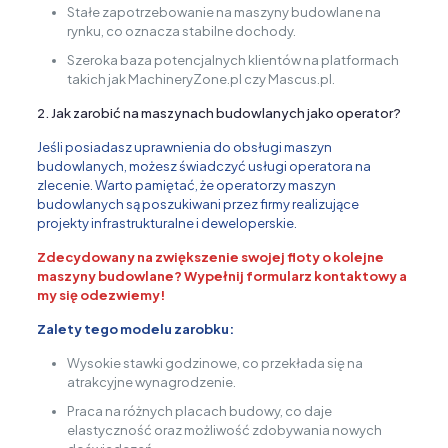
Stałe zapotrzebowanie na maszyny budowlane na
rynku, co oznacza stabilne dochody.
Szeroka baza potencjalnych klientów na platformach
takich jak MachineryZone.pl czy Mascus.pl.
2. Jak zarobić na maszynach budowlanych jako operator?
Jeśli posiadasz uprawnienia do obsługi maszyn
budowlanych, możesz świadczyć usługi operatora na
zlecenie. Warto pamiętać, że operatorzy maszyn
budowlanych są poszukiwani przez firmy realizujące
projekty infrastrukturalne i deweloperskie.
Zdecydowany na zwiększenie swojej floty o kolejne
maszyny budowlane? Wypełnij formularz kontaktowy a
my się odezwiemy!
Zalety tego modelu zarobku:
Wysokie stawki godzinowe, co przekłada się na
atrakcyjne wynagrodzenie.
Praca na różnych placach budowy, co daje
elastyczność oraz możliwość zdobywania nowych