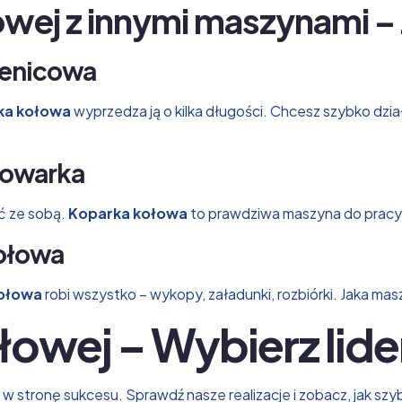
owej z innymi maszynami 
ienicowa
ka kołowa
wyprzedza ją o kilka długości. Chcesz szybko dzi
dowarka
ić ze sobą.
Koparka kołowa
to prawdziwa maszyna do pracy 
kołowa
ołowa
robi wszystko – wykopy, załadunki, rozbiórki. Jaka mas
łowej – Wybierz lide
h w stronę sukcesu. Sprawdź nasze realizacje i zobacz, jak s