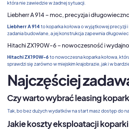
która nie zawiedzie w żadnej sytuacji.
Liebherr A 914 – moc, precyzja i długowieczn
Liebherr A 914
to koparka kołowa o wyjątkowej precyzji
zadania budowlane, a jej konstrukcja zapewnia długowie
Hitachi ZX190W-6 – nowoczesność i wydajn
Hitachi ZX190W-6
to nowoczesna koparka kołowa, która 
sprawdzi się zarówno w miejskim krajobrazie, jak i w bar
Najczęściej zadaw
Czy warto wybrać leasing kopark
Tak, bo bez dużych wydatków na start masz dostęp do naj
Jakie koszty eksploatacji kopark