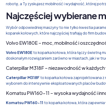
robotę, a Ty zyskujesz mobilność i wydajność, której potr
Najczęściej wybierane 
Wybór odpowiedniej maszyny to nie tylko kwestia paramet
koparek kołowych, które najczęściej trafiają do firm bud
Volvo EW180E – moc, mobilność i oszczędno
Volvo EW180E
to koparka kołowa, która łączy świetną ma
doskonałym rozwiązaniem zarówno w miastach, jak i w t
Caterpillar M318F – niezawodność w każdych
Caterpillar M318F
to koparka kołowa zaprojektowana z m
wyborem do intensywnie eksploatowanych placów budo
Komatsu PW160-11 – wysoka wydajność i in
Komatsu PW160-11
to koparka kołowa, która zapewnia