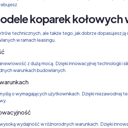
zebujesz.
modele koparek kołowych 
rów technicznych, ale także tego, jak dobrze dopasujesz ją 
owlanych w ramach leasingu.
ść
newrowość z dużą mocą. Dzięki innowacyjnej technologii i siln
rudnych warunkach budowlanych.
 warunkach
yślą o wymagających użytkownikach. Dzięki niezawodnej tech
wy.
nowacyjność
 wysoką wydajność w różnorodnych warunkach. Dzięki innowa