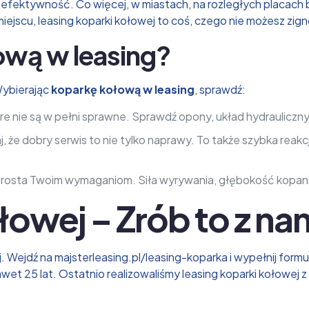
 efektywność. Co więcej, w miastach, na rozległych placach
 miejscu, leasing koparki kołowej to coś, czego nie możesz zi
ową w leasing?
Wybierając
koparkę kołową w leasing
, sprawdź:
re nie są w pełni sprawne. Sprawdź opony, układ hydrauliczny i 
, że dobry serwis to nie tylko naprawy. To także szybka reakc
prosta Twoim wymaganiom. Siła wyrywania, głębokość kopania
owej – Zrób to z nami,
aj. Wejdź na
majsterleasing.pl/leasing-koparka
i wypełnij form
et 25 lat. Ostatnio realizowaliśmy leasing koparki kołowej z 