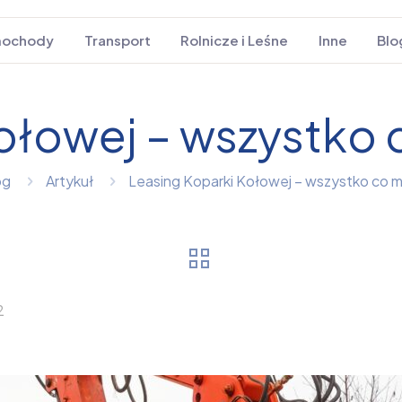
ochody
Transport
Rolnicze i Leśne
Inne
Blo
ołowej – wszystko 
og
Artykuł
Leasing Koparki Kołowej – wszystko co m
2