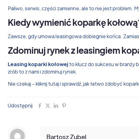
Paliwo, serwis, części zamienne, ale to nie jest problem. M
Kiedy wymienić koparkę kołową
Zawsze, gdy umowa leasingowa dobiegnie końca. Zamiast s
Zdominuj rynek z leasingiem kop
Leasing koparki kołowej
to klucz do sukcesu w branży 
zrób to z nami i zdominuj rynek.
Nie czekaj –
kliknij tutaj
i sprawdź, jak łatwo zdobyć kopa
Udostępnij
Bartosz Zubel