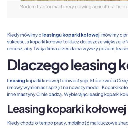
Modern tractor machinery plowing agricultural field
Kiedy mówimy o
leasingu koparki kołowej
, mówimy o pr
sukcesu, a koparki kołowe to klucz do jeszcze większej e
chcesz, aby Twoja firma przeszła na wyższy poziom, leasin
Dlaczego leasing 
Leasing
koparki kołowej to inwestycja, która zwróci Ci się
umowy wymieniasz sprzęt na nowszy model. Koparki kołow
inne maszyny Ci nie dadzą. Wybierając leasing koparki k
Leasing koparki kołowej 
Kiedy chodzi o tempo pracy, mobilność ma kluczowe zna