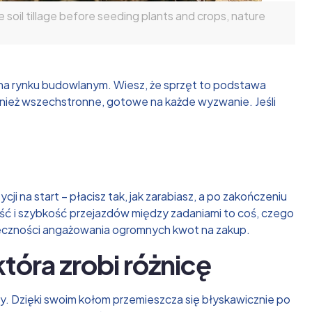
soil tillage before seeding plants and crops, nature
ć na rynku budowlanym. Wiesz, że sprzęt to podstawa
również wszechstronne, gotowe na każde wyzwanie. Jeśli
ji na start – płacisz tak, jak zarabiasz, a po zakończeniu
ść i szybkość przejazdów między zadaniami to coś, czego
nieczności angażowania ogromnych kwot na zakup.
tóra zrobi różnicę
y. Dzięki swoim kołom przemieszcza się błyskawicznie po