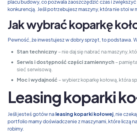
placu budowy, co pozwala zaoszczędzić czas i zwiększyć
konkurencją. Jeśli potrzebujesz maszyny, która nie stoi w
Jak wybrać koparkę koł
Pewność, że inwestujesz w dobry sprzęt, to podstawa. 
Stan techniczny
– nie daj się nabrać na maszyny, któ
Serwis i dostępność części zamiennych
– pamiętaj
sieć serwisową.
Moc i wydajność
– wybierz koparkę kołową, która s
Leasing koparki koł
Jeśli jesteś gotów na
leasing koparki kołowej
, nie czek
portfolio mamy doświadczenie z maszynami, które liczą naw
robimy.