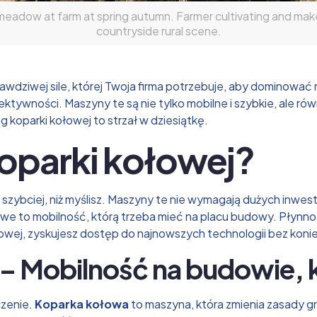
 meadow at farm at spring autumn. Farmer cultivating and make 
countryside rural scene.
awdziwej sile, której Twoja firma potrzebuje, aby dominowa
fektywności. Maszyny te są nie tylko mobilne i szybkie, ale 
g koparki kołowej to strzał w dziesiątkę.
koparki kołowej?
 szybciej, niż myślisz. Maszyny te nie wymagają dużych inwestyc
e to mobilność, którą trzeba mieć na placu budowy. Płynno
ołowej, zyskujesz dostęp do najnowszych technologii bez ko
– Mobilność na budowie, k
czenie.
Koparka kołowa
to maszyna, która zmienia zasady gr