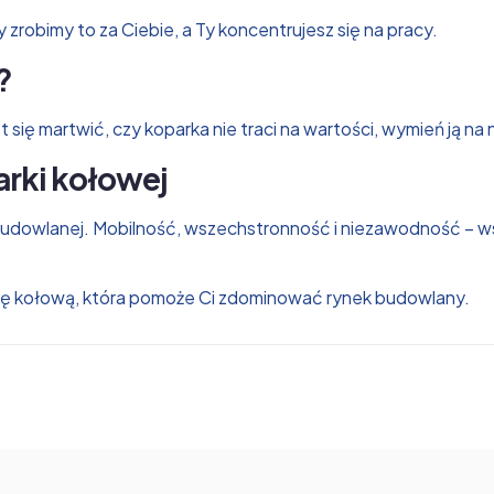
y zrobimy to za Ciebie, a Ty koncentrujesz się na pracy.
?
ię martwić, czy koparka nie traci na wartości, wymień ją na
arki kołowej
budowlanej. Mobilność, wszechstronność i niezawodność – ws
rkę kołową, która pomoże Ci zdominować rynek budowlany.