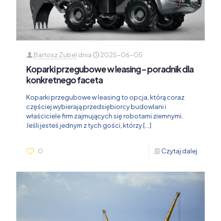
Bartosz Zubel
dnia
2025-06-05
Koparki przegubowe w leasing – poradnik dla
konkretnego faceta
Koparki przegubowe w leasing to opcja, którą coraz
częściej wybierają przedsiębiorcy budowlani i
właściciele firm zajmujących się robotami ziemnymi.
Jeśli jesteś jednym z tych gości, którzy
[…]
0
Czytaj dalej