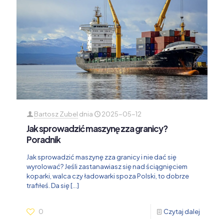
Bartosz Zubel
dnia
2025-05-12
Jak sprowadzić maszynę zza granicy?
Poradnik
Jak sprowadzić maszynę zza granicy i nie dać się
wyrolować? Jeśli zastanawiasz się nad ściągnięciem
koparki, walca czy ładowarki spoza Polski, to dobrze
trafiłeś. Da się
[…]
0
Czytaj dalej