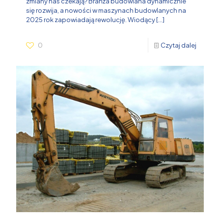
zmiany nas czekają? Branża budowlana dynamicznie
się rozwija, a nowości w maszynach budowlanych na
2025 rok zapowiadają rewolucję. Wiodący
[…]
0
Czytaj dalej