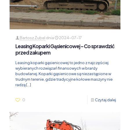
Bartosz Zubel
dnia
2024-07-17
Leasing Koparki Gąsienicowej – Co sprawdzić
przed zakupem
Leasing koparki gąsienicowej to jedno z najczęściej
wybieranych rozwiązań finansowych w branży
budowlanej. Koparki gąsienicowe są niezastąpione w
trudnym terenie, gdzie tradycyjne kołowe maszyny nie
radzą
[…]
0
Czytaj dalej