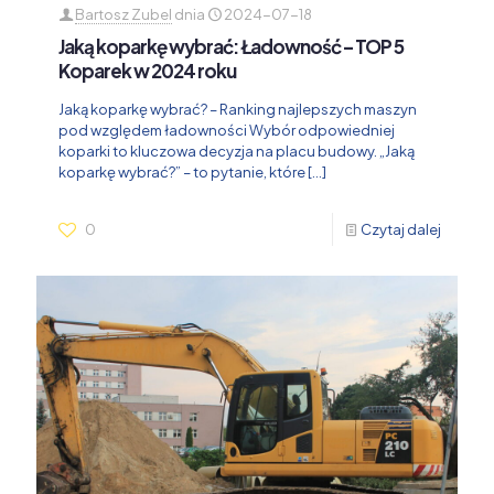
Bartosz Zubel
dnia
2024-07-18
Jaką koparkę wybrać: Ładowność – TOP 5
Koparek w 2024 roku
Jaką koparkę wybrać? – Ranking najlepszych maszyn
pod względem ładowności Wybór odpowiedniej
koparki to kluczowa decyzja na placu budowy. „Jaką
koparkę wybrać?” – to pytanie, które
[…]
0
Czytaj dalej