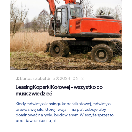
Bartosz Zubel
dnia
2024-06-12
Leasing Koparki Kołowej – wszystko co
musisz wiedzieć
Kiedy mówimy o leasingu koparki kołowej, mówimy o
prawdziwej sile, której Twoja firma potrzebuje, aby
dominować na rynku budowlanym. Wiesz, że sprzęt to
podstawa sukcesu, a
[…]