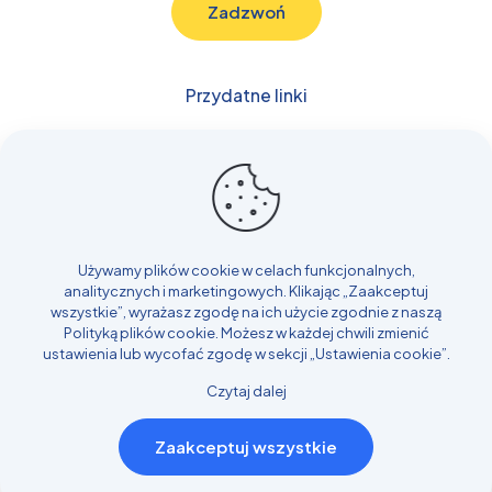
Zadzwoń
Przydatne linki
Budowlane
Samochody
Transport
Rolnicze i Leśne
Inne
Używamy plików cookie w celach funkcjonalnych,
Blog
analitycznych i marketingowych. Klikając „Zaakceptuj
Realizacje
wszystkie”, wyrażasz zgodę na ich użycie zgodnie z naszą
Polityką plików cookie
. Możesz w każdej chwili zmienić
Kontakt
ustawienia lub wycofać zgodę w sekcji „Ustawienia cookie”.
Czytaj dalej
© 2025 Strona stworzona przez
Design House
| Wszelkie
Zaakceptuj wszystkie
prawa zastrzeżone