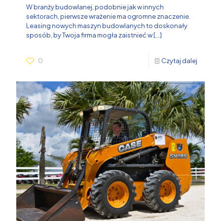
W branży budowlanej, podobnie jak w innych
sektorach, pierwsze wrażenie ma ogromne znaczenie.
Leasing nowych maszyn budowlanych to doskonały
sposób, by Twoja firma mogła zaistnieć w
[…]
0
Czytaj dalej