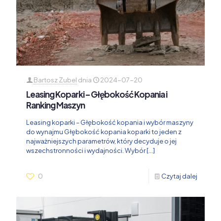
Bartosz Zubel
dnia
2024-07-20
Leasing Koparki – Głębokość Kopania i
Ranking Maszyn
Leasing koparki – Głębokość kopania i wybór maszyny
do wynajmu Głębokość kopania koparki to jeden z
najważniejszych parametrów, który decyduje o jej
wszechstronności i wydajności. Wybór
[…]
0
Czytaj dalej