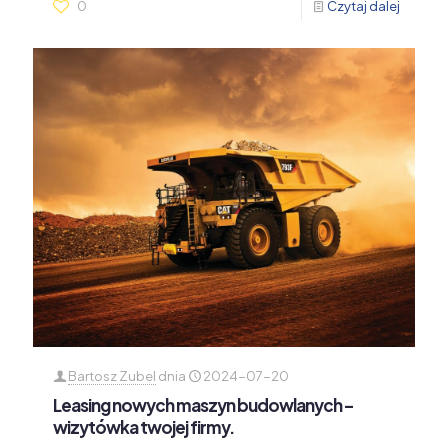
0
Czytaj dalej
Bartosz Zubel
dnia
2024-07-20
Leasing nowych maszyn budowlanych –
wizytówka twojej firmy.