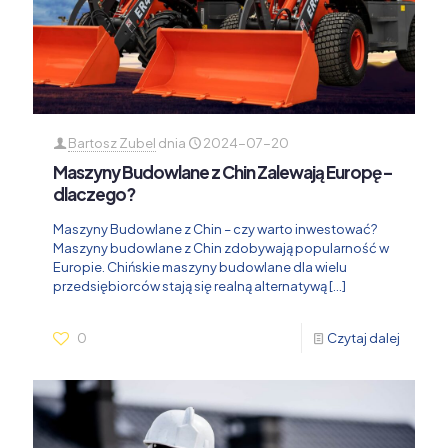
Bartosz Zubel
dnia
2024-07-20
Maszyny Budowlane z Chin Zalewają Europę –
dlaczego?
Maszyny Budowlane z Chin – czy warto inwestować?
Maszyny budowlane z Chin zdobywają popularność w
Europie. Chińskie maszyny budowlane dla wielu
przedsiębiorców stają się realną alternatywą
[…]
0
Czytaj dalej