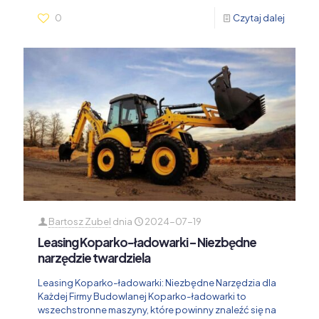
0
Czytaj dalej
Bartosz Zubel
dnia
2024-07-19
Leasing Koparko-ładowarki – Niezbędne
narzędzie twardziela
Leasing Koparko-ładowarki: Niezbędne Narzędzia dla
Każdej Firmy Budowlanej Koparko-ładowarki to
wszechstronne maszyny, które powinny znaleźć się na