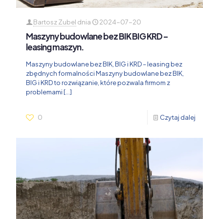
Bartosz Zubel
dnia
2024-07-20
Maszyny budowlane bez BIK BIG KRD –
leasing maszyn.
Maszyny budowlane bez BIK, BIG i KRD – leasing bez
zbędnych formalności Maszyny budowlane bez BIK,
BIG i KRD to rozwiązanie, które pozwala firmom z
problemami
[…]
0
Czytaj dalej