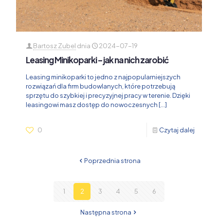
Bartosz Zubel
dnia
2024-07-19
Leasing Minikoparki – jak na nich zarobić
Leasing minikoparki to jedno z najpopularniejszych
rozwiązań dla firm budowlanych, które potrzebują
sprzętu do szybkiej i precyzyjnej pracy w terenie. Dzięki
leasingowi masz dostęp do nowoczesnych
[…]
0
Czytaj dalej
Poprzednia strona
1
2
3
4
5
6
Następna strona