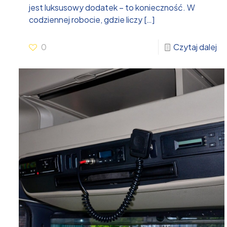
jest luksusowy dodatek – to konieczność. W
codziennej robocie, gdzie liczy
[…]
0
Czytaj dalej