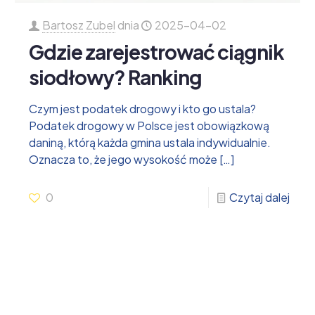
Bartosz Zubel
dnia
2025-04-02
Gdzie zarejestrować ciągnik
siodłowy? Ranking
Czym jest podatek drogowy i kto go ustala?
Podatek drogowy w Polsce jest obowiązkową
daniną, którą każda gmina ustala indywidualnie.
Oznacza to, że jego wysokość może
[…]
0
Czytaj dalej