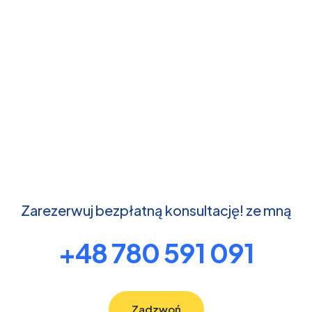
Zarezerwuj bezpłatną konsultację! ze mną
+48 780 591 091
Zadzwoń