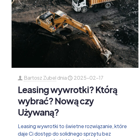
Bartosz Zubel
dnia
2025-02-17
Leasing wywrotki? Którą
wybrać? Nową czy
Używaną?
Leasing wywrotki to świetne rozwiązanie, które
daje Ci dostęp do solidnego sprzętu bez