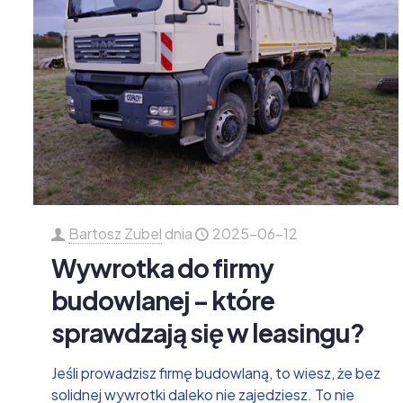
Bartosz Zubel
dnia
2025-06-12
Wywrotka do firmy
budowlanej – które
sprawdzają się w leasingu?
Jeśli prowadzisz firmę budowlaną, to wiesz, że bez
solidnej wywrotki daleko nie zajedziesz. To nie