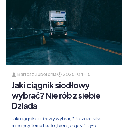
Bartosz Zubel
dnia
2025-04-15
Jaki ciągnik siodłowy
wybrać? Nie rób z siebie
Dziada
Jaki ciągnik siodłowy wybrać? Jeszcze kilka
miesięcy temu hasło „bierz, co jest” było