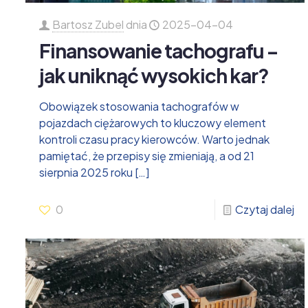
Bartosz Zubel
dnia
2025-04-04
Finansowanie tachografu –
jak uniknąć wysokich kar?
Obowiązek stosowania tachografów w
pojazdach ciężarowych to kluczowy element
kontroli czasu pracy kierowców. Warto jednak
pamiętać, że przepisy się zmieniają, a od 21
sierpnia 2025 roku
[…]
0
Czytaj dalej