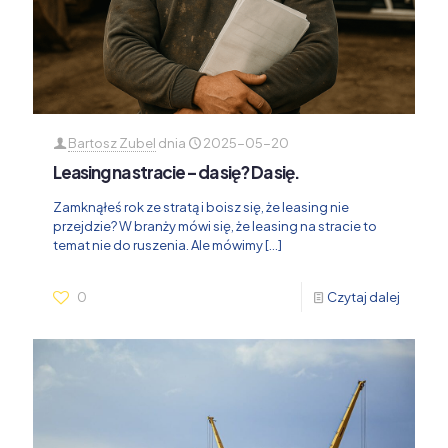
Bartosz Zubel
dnia
2025-05-20
Leasing na stracie – da się? Da się.
Zamknąłeś rok ze stratą i boisz się, że leasing nie
przejdzie? W branży mówi się, że leasing na stracie to
temat nie do ruszenia. Ale mówimy
[…]
0
Czytaj dalej