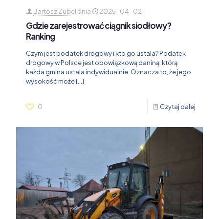
Bartosz Zubel
dnia
2025-04-02
Gdzie zarejestrować ciągnik siodłowy?
Ranking
Czym jest podatek drogowy i kto go ustala? Podatek
drogowy w Polsce jest obowiązkową daniną, którą
każda gmina ustala indywidualnie. Oznacza to, że jego
wysokość może
[…]
0
Czytaj dalej