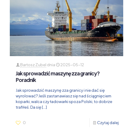
Bartosz Zubel
dnia
2025-05-12
Jak sprowadzić maszynę zza granicy?
Poradnik
Jak sprowadzić maszynę zza granicy i nie dać się
wyrolować? Jeśli zastanawiasz się nad ściągnięciem
koparki, walca czy ładowarki spoza Polski, to dobrze
trafiłeś. Da się
[…]
0
Czytaj dalej