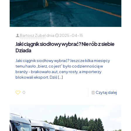
Bartosz Zubel
dnia
2025-04-15
Jaki ciągnik siodłowy wybrać? Nie rób z siebie
Dziada
Jaki ciągnik siodłowy wybrać? Jeszcze kilka miesięcy
temu hasło „bierz, co jest” było codziennością w
branży – brakowało aut, ceny rosły, a importerzy
blokowali eksport. Dziś
[…]
0
Czytaj dalej