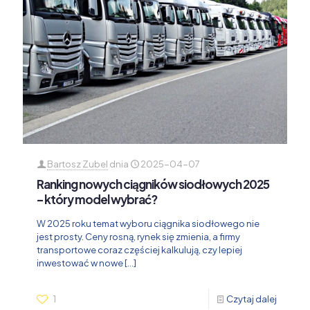
Bartosz Zubel
dnia
2025-04-07
Ranking nowych ciągników siodłowych 2025
– który model wybrać?
W 2025 roku temat wyboru ciągnika siodłowego nie
jest prosty. Ceny rosną, rynek się zmienia, a firmy
transportowe coraz częściej kalkulują, czy lepiej
inwestować w nowe
[…]
1
Czytaj dalej