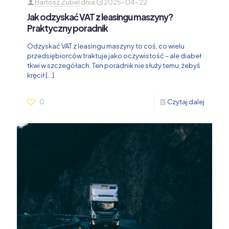
Bartosz Zubel
dnia
2025-04-22
Jak odzyskać VAT z leasingu maszyny?
Praktyczny poradnik
Odzyskać VAT z leasingu maszyny to coś, co wielu
przedsiębiorców traktuje jako oczywistość – ale diabeł
tkwi w szczegółach. Ten poradnik nie służy temu, żebyś
kręcił
[…]
0
Czytaj dalej