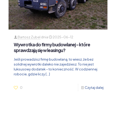
Bartosz Zubel
dnia
2025-06-12
Wywrotka do firmy budowlanej – które
sprawdzają się w leasingu?
Jeśli prowadzisz firmę budowlaną, to wiesz, że bez
solidnej wywrotki daleko nie zajedziesz. To nie jest
luksusowy dodatek – to konieczność. W codziennej
robocie, gdzie liczy
[…]
0
Czytaj dalej