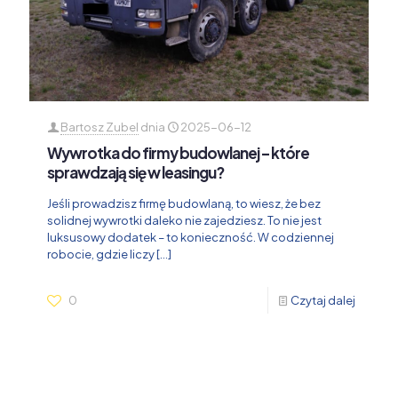
Bartosz Zubel
dnia
2025-06-12
Wywrotka do firmy budowlanej – które
sprawdzają się w leasingu?
Jeśli prowadzisz firmę budowlaną, to wiesz, że bez
solidnej wywrotki daleko nie zajedziesz. To nie jest
luksusowy dodatek – to konieczność. W codziennej
robocie, gdzie liczy
[…]
0
Czytaj dalej