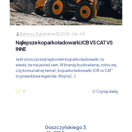
Bartosz Zubel
dnia
2025-06-05
Najlepsze koparkoładowarki JCB VS CAT VS
INNE
Jeśli stoisz przed wyborem koparkoładowarki, to
wiedz, że nie jesteś sam. W branży budowlanej, rolniczej
czy komunalnej temat „koparkoładowarki JCB vs CAT”
to prawdziwa legenda. Wojna
[…]
0
Czytaj dalej
Goszczyńskiego 3,