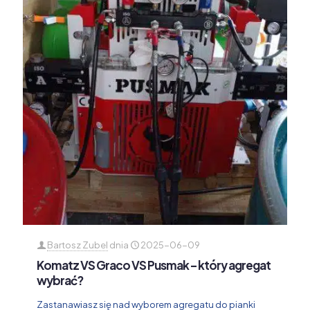
Bartosz Zubel
dnia
2025-06-09
Komatz VS Graco VS Pusmak – który agregat
wybrać?
Zastanawiasz się nad wyborem agregatu do pianki