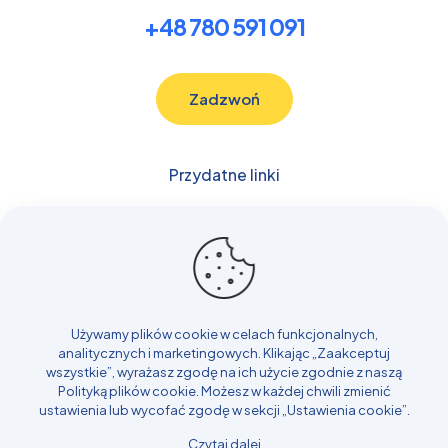
+48 780 591 091
Zadzwoń
Przydatne linki
Budowlane
Samochody
Transport
Rolnicze i Leśne
Inne
Używamy plików cookie w celach funkcjonalnych,
Blog
analitycznych i marketingowych. Klikając „Zaakceptuj
Realizacje
wszystkie”, wyrażasz zgodę na ich użycie zgodnie z naszą
Polityką plików cookie
. Możesz w każdej chwili zmienić
Kontakt
ustawienia lub wycofać zgodę w sekcji „Ustawienia cookie”.
Czytaj dalej