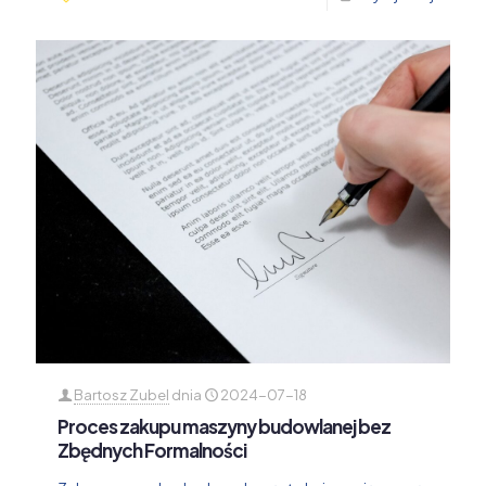
Bartosz Zubel
dnia
2024-07-18
Proces zakupu maszyny budowlanej bez
Zbędnych Formalności