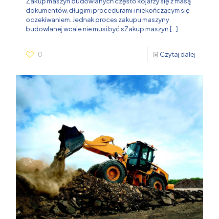
Zakup maszyn budowlanych często kojarzy się z masą
dokumentów, długimi procedurami i niekończącym się
oczekiwaniem. Jednak proces zakupu maszyny
budowlanej wcale nie musi być sZakup maszyn
[…]
0
Czytaj dalej