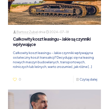
Bartosz Zubel
dnia
2024-07-18
Całkowity koszt leasingu – Jakie są czynniki
wpływające
Całkowity koszt leasingu – Jakie czynniki wpływają na
ostateczny koszt transakcji? Decydując się na leasing
nowych maszyn budowlanych, transportowych,
rolniczych lub leśnych, warto zrozumieć, jak różne
[…]
0
Czytaj dalej