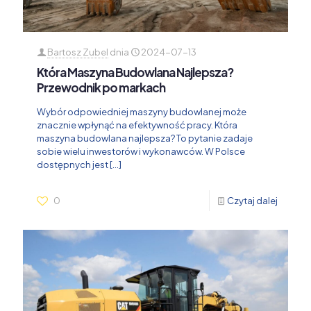
Bartosz Zubel
dnia
2024-07-13
Która Maszyna Budowlana Najlepsza?
Przewodnik po markach
Wybór odpowiedniej maszyny budowlanej może
znacznie wpłynąć na efektywność pracy. Która
maszyna budowlana najlepsza? To pytanie zadaje
sobie wielu inwestorów i wykonawców. W Polsce
dostępnych jest
[…]
0
Czytaj dalej