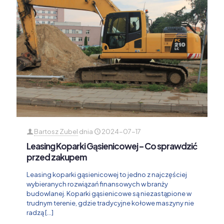
Bartosz Zubel
dnia
2024-07-17
Leasing Koparki Gąsienicowej – Co sprawdzić
przed zakupem
Leasing koparki gąsienicowej to jedno z najczęściej
wybieranych rozwiązań finansowych w branży
budowlanej. Koparki gąsienicowe są niezastąpione w
trudnym terenie, gdzie tradycyjne kołowe maszyny nie
radzą
[…]