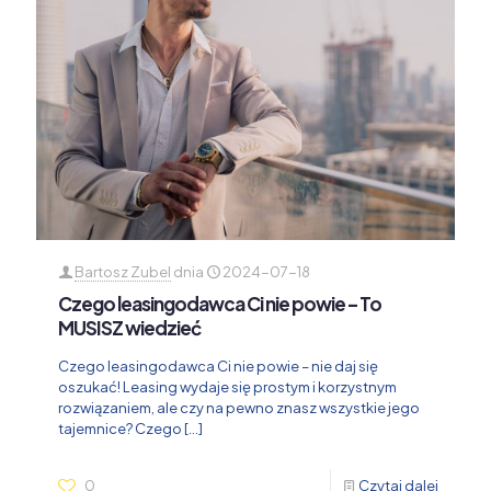
Bartosz Zubel
dnia
2024-07-18
Czego leasingodawca Ci nie powie – To
MUSISZ wiedzieć
Czego leasingodawca Ci nie powie – nie daj się
oszukać! Leasing wydaje się prostym i korzystnym
rozwiązaniem, ale czy na pewno znasz wszystkie jego
tajemnice? Czego
[…]
0
Czytaj dalej