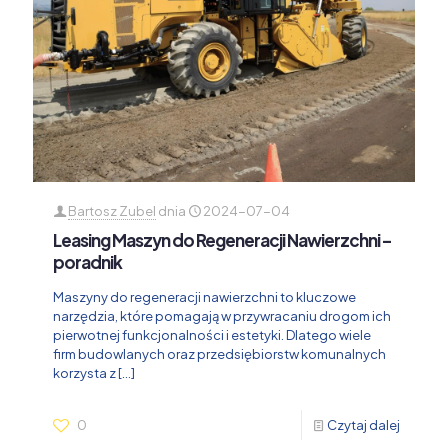
Bartosz Zubel
dnia
2024-07-04
Leasing Maszyn do Regeneracji Nawierzchni –
poradnik
Maszyny do regeneracji nawierzchni to kluczowe
narzędzia, które pomagają w przywracaniu drogom ich
pierwotnej funkcjonalności i estetyki. Dlatego wiele
firm budowlanych oraz przedsiębiorstw komunalnych
korzysta z
[…]
0
Czytaj dalej