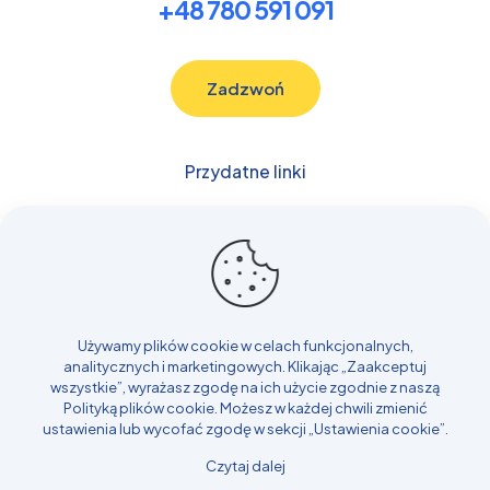
+48 780 591 091
Zadzwoń
Przydatne linki
Budowlane
Samochody
Transport
Rolnicze i Leśne
Inne
Używamy plików cookie w celach funkcjonalnych,
Blog
analitycznych i marketingowych. Klikając „Zaakceptuj
Realizacje
wszystkie”, wyrażasz zgodę na ich użycie zgodnie z naszą
Polityką plików cookie
. Możesz w każdej chwili zmienić
Kontakt
ustawienia lub wycofać zgodę w sekcji „Ustawienia cookie”.
Czytaj dalej