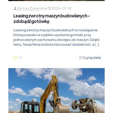
Bartosz Zubel
dnia
2024-07-18
Leasing zwrotny maszyn budowlanych –
zdobądź gotówkę
Leasing zwrotny maszyn budowlanych to rozwiązanie,
które pozwala na szybkie uzyskanie gotówki, przy
jednoczesnym zachowaniu dostępu do maszyn. Dzięki
temu, Twoja firma może kontynuować działalność, a
[…]
0
Czytaj dalej