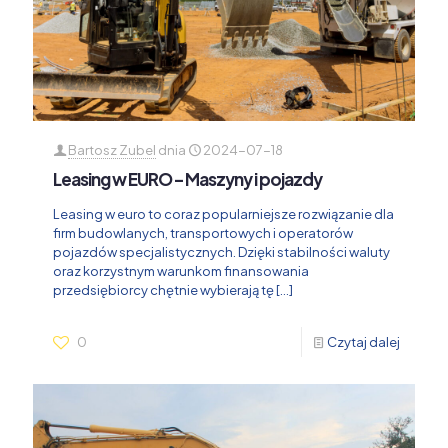
Bartosz Zubel
dnia
2024-07-18
Leasing w EURO – Maszyny i pojazdy
Leasing w euro to coraz popularniejsze rozwiązanie dla
firm budowlanych, transportowych i operatorów
pojazdów specjalistycznych. Dzięki stabilności waluty
oraz korzystnym warunkom finansowania
przedsiębiorcy chętnie wybierają tę
[…]
0
Czytaj dalej