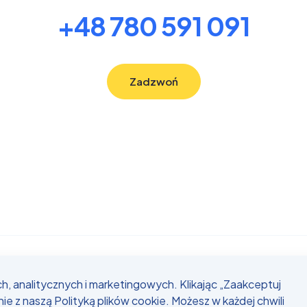
+48 780 591 091
Zadzwoń
 Strona stworzona przez
Design House
| Wszelkie prawa zas
, analitycznych i marketingowych. Klikając „Zaakceptuj
nie z naszą
Polityką plików cookie
. Możesz w każdej chwili