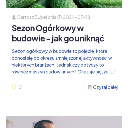
Bartosz Zubel
dnia
2024-07-18
Sezon Ogórkowy w
budowie – jak go uniknąć
Sezon ogórkowy w budowie to pojęcie, które
odnosi się do okresu zmniejszonej aktywności w
niektórych branżach. Jednak czy dotyczy to
również maszyn budowlanych? Okazuje się, że
[…]
0
Czytaj dalej