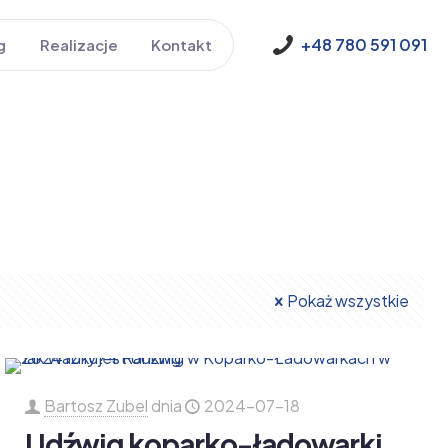
+48 780 591 091
g
Realizacje
Kontakt
Pokaż wszystkie
Bartosz Zubel
dnia
2024-07-18
Udźwig koparko-ładowarki