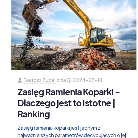
Bartosz Zubel
dnia
2024-07-18
Zasięg Ramienia Koparki –
Dlaczego jest to istotne |
Ranking
Zasięg ramienia koparki jest jednym z
najważniejszych parametrów decydujących o jej