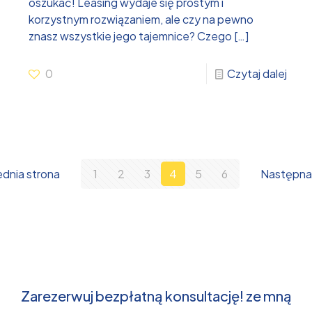
oszukać! Leasing wydaje się prostym i
korzystnym rozwiązaniem, ale czy na pewno
znasz wszystkie jego tajemnice? Czego
[…]
0
Czytaj dalej
dnia strona
1
2
3
4
5
6
Następna
Zarezerwuj bezpłatną konsultację! ze mną