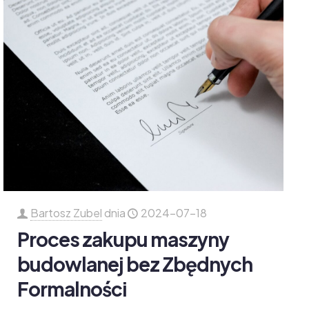
Bartosz Zubel
dnia
2024-07-18
Proces zakupu maszyny
budowlanej bez Zbędnych
Formalności