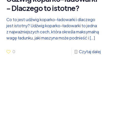
– Dlaczego to istotne?
Co to jest udźwig koparko-ładowarki i dlaczego
jest istotny? Udźwig koparko-ładowarki to jedna
z najważniejszych cech, która określa maksymalną
wagę ładunku, jaki maszyna może podnieść i
[…]
0
Czytaj dalej