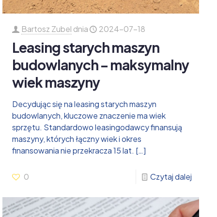
Bartosz Zubel
dnia
2024-07-18
Leasing starych maszyn
budowlanych – maksymalny
wiek maszyny
Decydując się na leasing starych maszyn
budowlanych, kluczowe znaczenie ma wiek
sprzętu. Standardowo leasingodawcy finansują
maszyny, których łączny wiek i okres
finansowania nie przekracza 15 lat.
[…]
0
Czytaj dalej