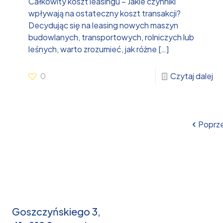
Całkowity koszt leasingu – Jakie czynniki
wpływają na ostateczny koszt transakcji?
Decydując się na leasing nowych maszyn
budowlanych, transportowych, rolniczych lub
leśnych, warto zrozumieć, jak różne
[…]
0
Czytaj dalej
Poprze
Goszczyńskiego 3,