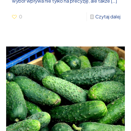
wybór wpływa nie tylko na precyzję, ale także
[…]
0
Czytaj dalej